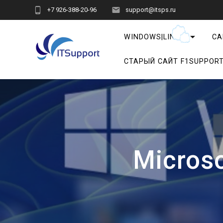
Перейти
+7 926-388-20-96
support@itsps.ru
к
контенту
WINDOWS|LINUX
СА
СТАРЫЙ САЙТ F1SUPPOR
Micros