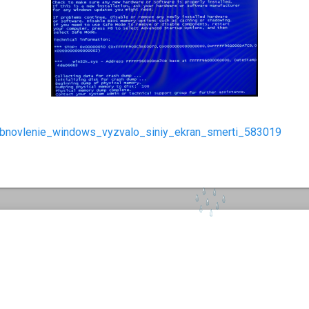
obnovlenie_windows_vyzvalo_siniy_ekran_smerti_583019