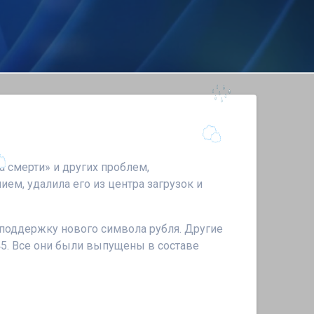
 смерти» и других проблем,
ем, удалила его из центра загрузок и
поддержку нового символа рубля. Другие
45. Все они были выпущены в составе