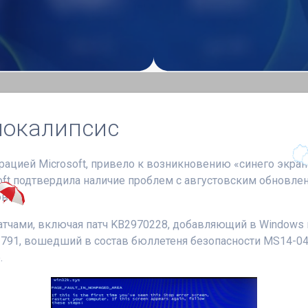
апокалипсис
цией Microsoft, привело к возникновению «синего экрана
ft подтвердила наличие проблем с августовским обновлени
вки.
чами, включая патч KB2970228, добавляющий в Windows 
2791, вошедший в состав бюллетеня безопасности MS14-0
.