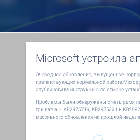
Microsoft устроила 
Очередное обновление, выпущенное корпора
препятствующих нормальной работе.Microso
опубликовала инструкцию по отмене устано
Проблемы были обнаружены с четырьмя пат
три патча — KB2975719, KB2975331 и KB298
массивного обновления на прошлой неделе